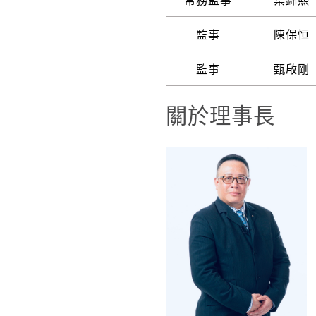
常務監事
葉錦熙
監事
陳保恒
監事
甄啟剛
關於理事長