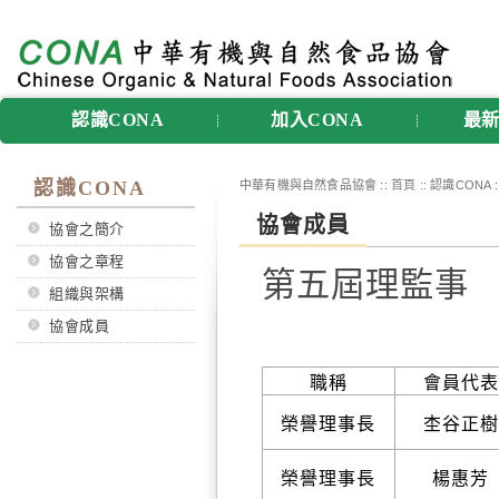
認識CONA
加入CONA
最
認識CONA
中華有機與自然食品協會 ::
首頁
:: 認識CONA 
協會成員
協會之簡介
協會之章程
第五屆理監事
組織與架構
協會成員
職稱
會員代表
榮譽理事長
杢谷正樹
榮譽理事長
楊惠芳