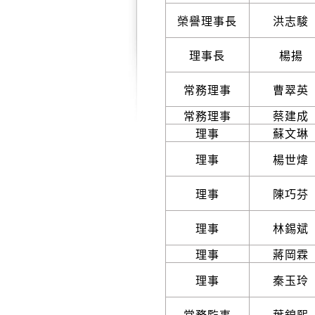
榮譽理事長
洪志駿
理事長
楊揚
常務理事
曹翠英
常務理事
蔡建成
理事
蘇文琳
理事
楊世煒
理事
陳巧芬
理事
林錫斌
理事
蔣岡霖
理事
秦玉玲