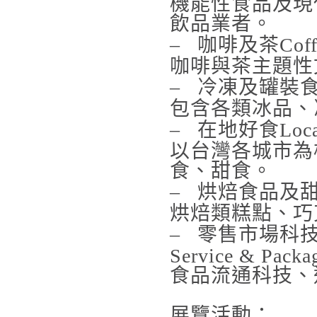
機能性食品及現
飲品業者。
–
咖啡及茶
Cof
咖啡與茶主題性
–
冷凍及罐裝
包含各類冰品、
–
在地好食
Loca
以台灣各城市為
食、甜食。
–
烘焙食品及
烘焙類糕點、巧
–
零售市場科
Service & Packa
食品流通科技、
展覽活動：