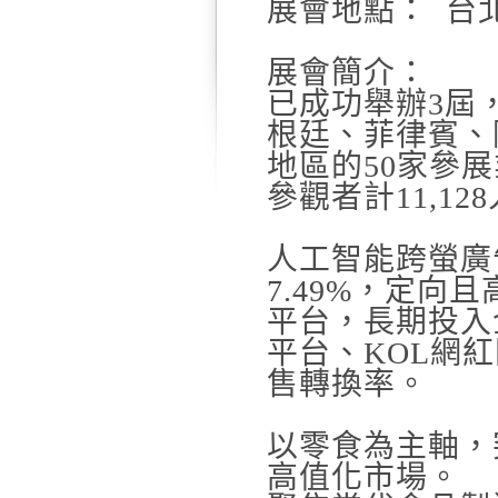
展會地點：
台
展會簡介：
已成功舉辦
3
屆
根廷、菲律賓、
地區的
50
家參展
參觀者計
11,128
人工智能跨螢廣
7.49%
，定向且
平台，長期投入
平台、
KOL
網紅
售轉換率。
以零食為主軸，
高值化市場。