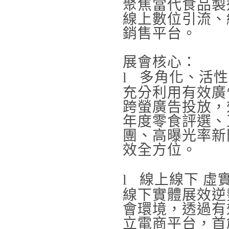
聚焦當代食品製
線上數位引流、
銷售平台。
展會核心：
l
多角化、活性
充分利用有效廣
跨螢廣告投放，
年度零食評選、
團、高曝光率新
效全方位。
l
線上線下 虛
線下實體展效逆
會環境，透過有
立電商平台，首