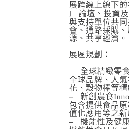
展跨線上線下的
l
論壇、投資及
與支持單位共同
會、通路採購、
源、共享經濟。
展區規劃：
–
全球精緻零
全球品牌、人氣
花、穀物棒等精
–
新創農食
Inno
包含提供食品原
值化應用等之新
–
機能性及健